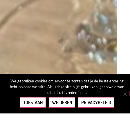
We gebruiken cookies om ervoor te zorgen dat je de beste ervaring
hebt op onze website. Als u deze site blijft gebruiken, gaan we ervan
uit dat u tevreden bent.
TOESTAAN
WEIGEREN
PRIVACYBELEID